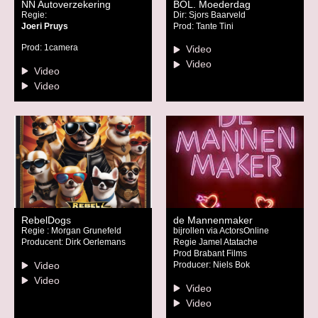
NN Autoverzekering
BOL. Moederdag
Regie:
Dir: Sjors Baarveld
Joeri Pruys
Prod: Tante Tini
Prod: 1camera
Video
Video
Video
Video
RebelDogs
de Mannenmaker
Regie : Morgan Grunefeld
bijrollen via ActorsOnline
Producent: Dirk Oerlemans
Regie Jamel Atatache
Prod Brabant Films
Video
Producer: Niels Bok
Video
Video
Video