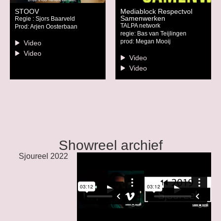
STOOV
Mediablock Respectvol
Samenwerken
Regie : Sjors Baarveld
TALPA network
Prod: Arjen Oosterbaan
regie: Bas van Teijlingen
prod: Megan Mooij
Video
Video
Video
Video
Showreel archief
Sjoureel 2022