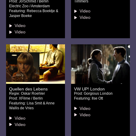
Prod: Jo!Schmid / Berlin
Timmers
Electric Zoo / Amsterdam
Video
Featuring: Rebecca Boektje &
Jasper Boeke
Video
Video
Video
Quellen des Lebens
VW UP! London
Regie: Oskar Roehler
Prod: Gorgious London
Prod: XFilme / Berlin
Featuring: Ilse Ott
Featuring: Lisa Smit & Anne
Video
Wallis de Vries
Video
Video
Video