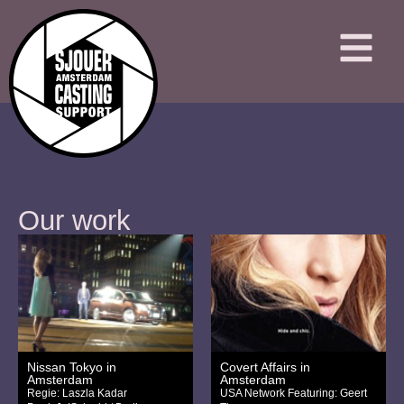
Our work
Nissan Tokyo in
Covert Affairs in
Amsterdam
Amsterdam
Regie: Laszla Kadar
USA Network Featuring: Geert